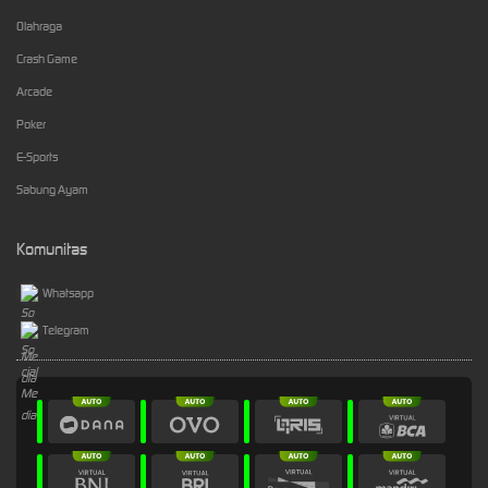
Olahraga
Crash Game
Arcade
Poker
E-Sports
Sabung Ayam
Komunitas
Whatsapp
Telegram