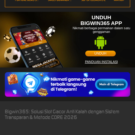
UNDUH
BIGWIN365 APP
Nikmati berbagai permainan dalam satu
genggaman
UNDUH
PANDUAN INSTALASI
Bigwin365: Solusi Slot Gacor Anti Kalah dengan Sistem
Transparan & Metode CORE 2026