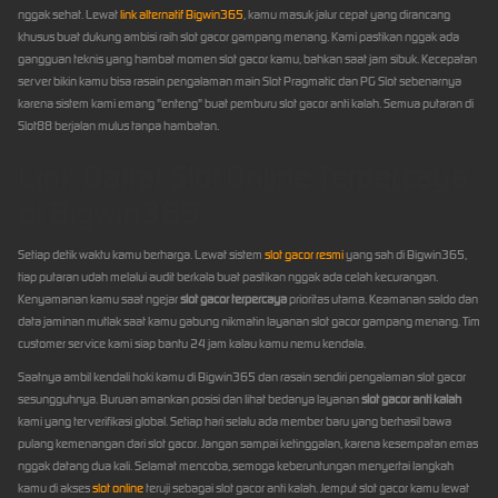
nggak sehat. Lewat
link alternatif Bigwin365
, kamu masuk jalur cepat yang dirancang
khusus buat dukung ambisi raih slot gacor gampang menang. Kami pastikan nggak ada
gangguan teknis yang hambat momen slot gacor kamu, bahkan saat jam sibuk. Kecepatan
server bikin kamu bisa rasain pengalaman main Slot Pragmatic dan PG Slot sebenarnya
karena sistem kami emang "enteng" buat pemburu slot gacor anti kalah. Semua putaran di
Slot88 berjalan mulus tanpa hambatan.
Link Daftar Slot Online Terpercaya
di Bigwin365
Setiap detik waktu kamu berharga. Lewat sistem
slot gacor resmi
yang sah di Bigwin365,
tiap putaran udah melalui audit berkala buat pastikan nggak ada celah kecurangan.
Kenyamanan kamu saat ngejar
slot gacor terpercaya
prioritas utama. Keamanan saldo dan
data jaminan mutlak saat kamu gabung nikmatin layanan slot gacor gampang menang. Tim
customer service kami siap bantu 24 jam kalau kamu nemu kendala.
Saatnya ambil kendali hoki kamu di Bigwin365 dan rasain sendiri pengalaman slot gacor
sesungguhnya. Buruan amankan posisi dan lihat bedanya layanan
slot gacor anti kalah
kami yang terverifikasi global. Setiap hari selalu ada member baru yang berhasil bawa
pulang kemenangan dari slot gacor. Jangan sampai ketinggalan, karena kesempatan emas
nggak datang dua kali. Selamat mencoba, semoga keberuntungan menyertai langkah
kamu di akses
slot online
teruji sebagai slot gacor anti kalah. Jemput slot gacor kamu lewat