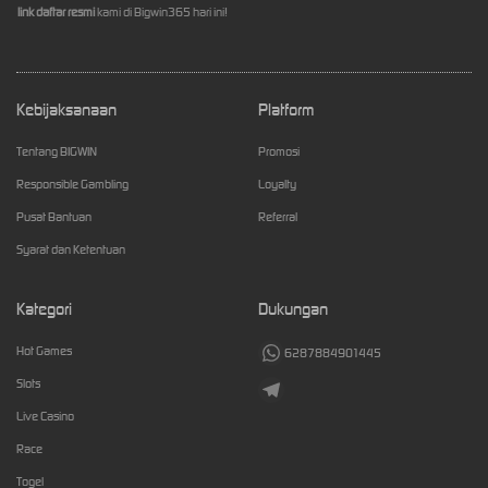
link daftar
resmi
kami di Bigwin365 hari ini!
Kebijaksanaan
Platform
Tentang BIGWIN
Promosi
Responsible Gambling
Loyalty
Pusat Bantuan
Referral
Syarat dan Ketentuan
Kategori
Dukungan
Hot Games
6287884901445
Slots
Live Casino
Race
Togel