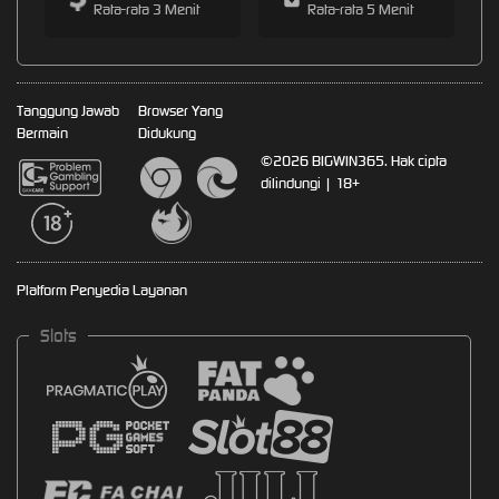
Rata-rata 3 Menit
Rata-rata 5 Menit
Tanggung Jawab
Browser Yang
Bermain
Didukung
©2026 BIGWIN365. Hak cipta
dilindungi | 18+
Platform Penyedia Layanan
Slots