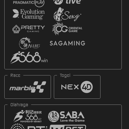
Race
Togel
Olahraga