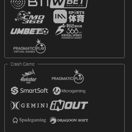
Crash Game