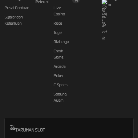
Referral
m
Pusat Bantuan
Live
Casino
Syarat dan
Ketentuan
Race
Togel
Olahraga
Crash
Game
Arcade
Poker
E-Sports
Sabung
Ayam
TARUHAN SLOT