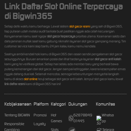
Link Daftar Slot Online Terpercaya
di Bigwin365
Setiap detik waktu kamu berharga. Lewat sistem
slot gacor resmi
yang sah di Bigwin365,
tiap putaran udah melalui audit berkala buat pastikan nggak ada celah kecurangan.
Kenyamanan kamu saat ngejar
slot gacor terpercaya
prioritas utama. Keamanan saldo dan
data jaminan mutlak saat kamu gabung nikmatin layanan slot gacor gampang menang. Tim
customer service kami siap bantu 24 jam kalau kamu nemu kendala.
Saatnya ambil kendali hoki kamu di Bigwin365 dan rasain sendiri pengalaman slot gacor
sesungguhnya. Buruan amankan posisi dan lihat bedanya layanan
slot gacor anti kalah
kami yang terverifikasi global. Setiap hari selalu ada member baru yang berhasil bawa
pulang kemenangan dari slot gacor. Jangan sampai ketinggalan, karena kesempatan emas
nggak datang dua kali. Selamat mencoba, semoga keberuntungan menyertai langkah
kamu di akses
slot online
teruji sebagai slot gacor anti kalah. Jemput slot gacor kamu lewat
link daftar
resmi
kami di Bigwin365 hari ini!
Kebijaksanaan
Platform
Kategori
Dukungan
Komunitas
Tentang BIGWIN
Promosi
Hot
62878849
Whatsa
Games
01445
pp
Responsible
Loyalty
Gambling
Slots
Telegra