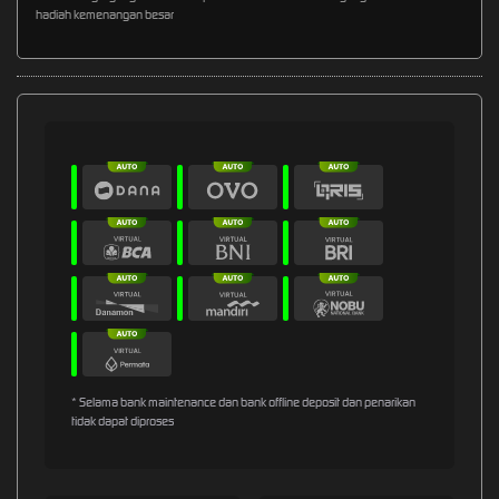
hadiah kemenangan besar
* Selama bank maintenance dan bank offline deposit dan penarikan
tidak dapat diproses