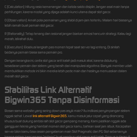
C (Calculation): Hitung rasio kemenangan dan kelola saldo disiplin. Jangan asal main tanpa
perhitungan, karena modal yang dijaga adalah kunci utama dapat slot gacor.
O (Observation): Amati pola permainan yang stabil di jam-jam tertentu. Malam hari biasanya
lebih ramah buat pemain slot gacor.
R (Rationality): Tetap tenang dan rasional jangan biarkan emosi hancurin strategi. Kalau lagi
merah, istirahat dulu.
E (Execution): Eksekusi langkah pas momen tepat saat server lagi enteng. Di sinilah
bedanya pemain biasa sama pemain pro.
Dengan kerangka ini, cerita slot gacor anti kalah jadi masuk akal, karena didukung
kesadaran pemain dan sistem yang bersih dari manipulasi algoritma. Banyak member udah
membuktikan metode ini bikin mereka lebih pede main dan hasilnya memuaskan dalam
meraih slot gacor.
Stabilitas Link Alternatif
Bigwin365 Tanpa Disinformasi
Bosan sama website yang sering down pas asyik main? Itu indikasi penyimpangan sistem
nggak sehat. Lewat
link alternatif Bigwin365
, kamu masuk jalur cepat yang dirancang
khusus buat dukung ambisi raih slot gacor gampang menang. Kami pastikan nggak ada
gangguan teknis yang hambat momen slot gacor kamu, bahkan saat jam sibuk. Kecepatan
server bikin kamu bisa rasain pengalaman main Slot Pragmatic dan PG Slot sebenarnya
karena sistem kami emang "enteng" buat pemburu slot gacor anti kalah. Semua putaran di