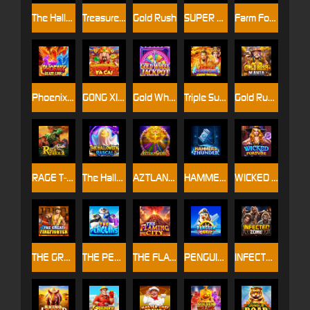
The Hallowin Bats
Treasure Train Deluxe
Gold Rush
SUPER HEROINE
Farm Fortune Wheel
Phoenix Blaze Link
GONG XI FA CAI
Gold Wheel Jackpot
Triple Supreme Xtreme Treasure
Gold Rush Mania
RAGE T-REX 2
The Halloween Rascal
AZTLAN GEMS2
HAMMER OF THUNDER
WICKED FORTUNE
THE GREAT FIREFIGHTER
THE PENGUINS
THE FLAME CITY
PENGUIN QUEST
INFECTED ZONE