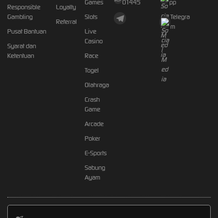
Games
01445
pp
Responsible
Loyalty
Gambling
Slots
Telegra
Referral
m
Pusat Bantuan
Live
Casino
Syarat dan
Ketentuan
Race
Togel
Olahraga
Crash
Game
Arcade
Poker
E-Sports
Sabung
Ayam