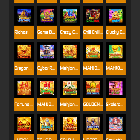
Riches Express
Gems Bonanza
Crazy Chicken
Chili Chili Hot
Clucky Cash
Dragon Link Collection
Cyber Rabbit
Mahjong Fortune 3
MAHJONG FORTUNE
MAHJONG BONUS
Fortune Mahjong
MAHJONG WINS
Mahjong Fortune 2: Dragon Riches
GOLDEN TRAIN 2
Skeleton Thief