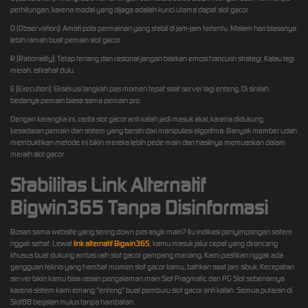
perhitungan, karena modal yang dijaga adalah kunci utama dapat slot gacor.
O (Observation): Amati pola permainan yang stabil di jam-jam tertentu. Malam hari biasanya
lebih ramah buat pemain slot gacor.
R (Rationality): Tetap tenang dan rasional jangan biarkan emosi hancurin strategi. Kalau lagi
merah, istirahat dulu.
E (Execution): Eksekusi langkah pas momen tepat saat server lagi enteng. Di sinilah
bedanya pemain biasa sama pemain pro.
Dengan kerangka ini, cerita slot gacor anti kalah jadi masuk akal, karena didukung
kesadaran pemain dan sistem yang bersih dari manipulasi algoritma. Banyak member udah
membuktikan metode ini bikin mereka lebih pede main dan hasilnya memuaskan dalam
meraih slot gacor.
Stabilitas Link Alternatif
Bigwin365 Tanpa Disinformasi
Bosan sama website yang sering down pas asyik main? Itu indikasi penyimpangan sistem
nggak sehat. Lewat
link alternatif Bigwin365
, kamu masuk jalur cepat yang dirancang
khusus buat dukung ambisi raih slot gacor gampang menang. Kami pastikan nggak ada
gangguan teknis yang hambat momen slot gacor kamu, bahkan saat jam sibuk. Kecepatan
server bikin kamu bisa rasain pengalaman main Slot Pragmatic dan PG Slot sebenarnya
karena sistem kami emang "enteng" buat pemburu slot gacor anti kalah. Semua putaran di
Slot88 berjalan mulus tanpa hambatan.