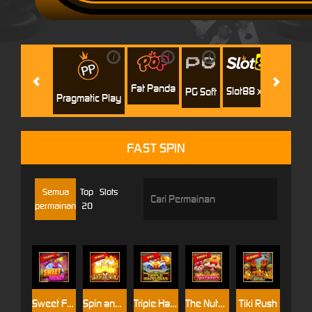
i
i
i
i
i
Facha
Fat Panda
Slot88 x PP
PG Soft
Pragmatic Play
FAST SPIN
Semua
Top
Slots
permainan
20
Sweet Frenzy
Spin and Win
Triple Happiness
The Nutcrackers
Tiki Rush