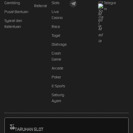
Gambling
Slots
Telegra
Referral
m
Pusat Bantuan
Live
Casino
Syarat dan
Ketentuan
Race
Togel
Olahraga
Crash
Game
Arcade
Poker
E-Sports
Sabung
Ayam
TARUHAN SLOT