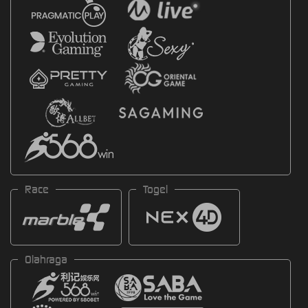
Race
Togel
Olahraga