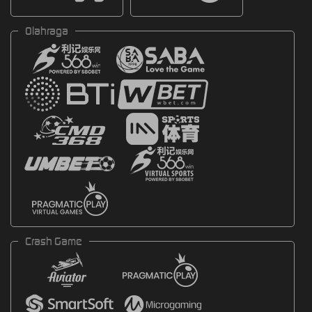
Olahraga
Crash Game