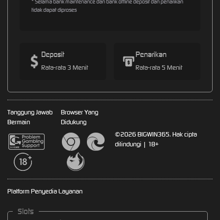
* Selama bank maintenance dan bank offline deposit dan penarikan
tidak dapat diproses
Deposit
Penarikan
Rata-rata 3 Menit
Rata-rata 5 Menit
Tanggung Jawab
Browser Yang
Bermain
Didukung
©2026 BIGWIN365. Hak cipta
dilindungi | 18+
Platform Penyedia Layanan
Slots