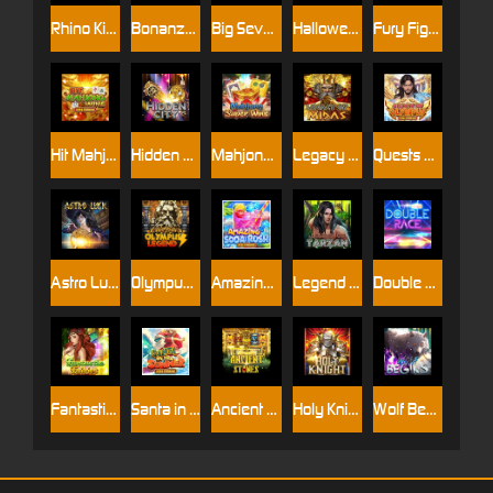
Rhino King
Bonanza Coins
Big Sevens Jackpot
Halloween Ghost
Fury Fighters
Hit Mahjong Wins
Hidden City
Mahjong Super Wins
Legacy of Midas
Quests of Olympus
Astro Luck
Olympus Legend
Amazing Soda Rush
Legend of Tarzan
Double Race
Fantastic Faries
Santa in the Summer
Ancient Stones
Holy Knight
Wolf Begins