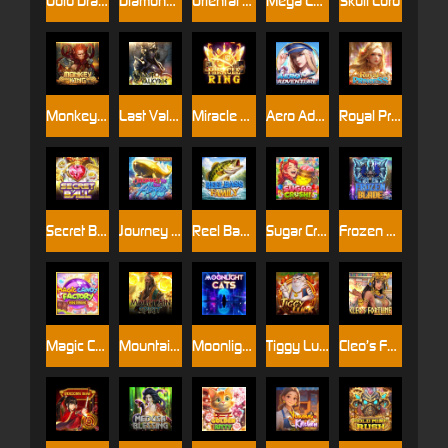
Gold Dragon
Diamond Mask
Oriental Treasures
Mega Cave
Skull Lord
Monkey King
Last Valkyrie
Miracle Ring
Aero Adventure
Royal Princess
Secret Ball
Journey to the Abyss
Reel Bass Family
Sugar Crush!
Frozen Blade
Magic Candy Factory
Mountain Spirit
Moonlight Cats
Tiggy Luck
Cleo’s Fortune