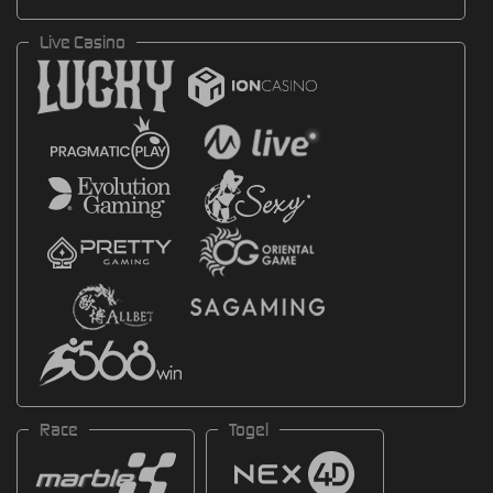
Live Casino
Race
Togel