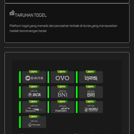
TARUHAN TOGEL
Platform togel yang menarik dari perusahan terbaik di dunia yang menawarkan
hadiah kemenangan besar