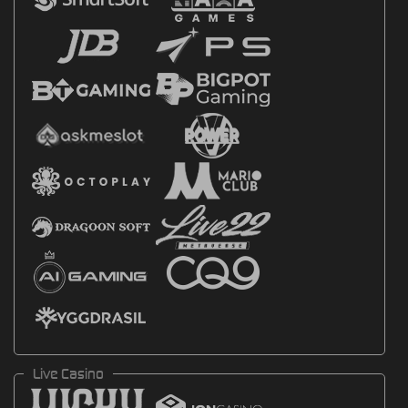
Live Casino