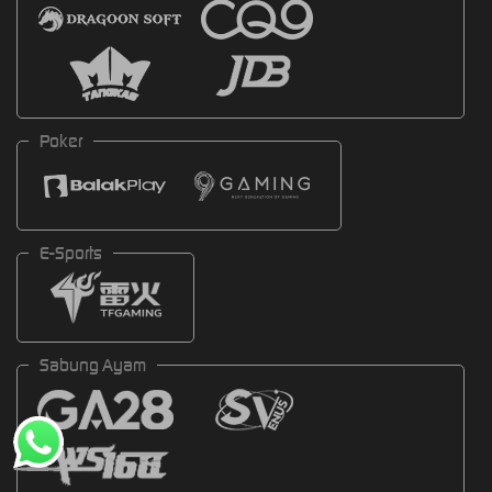
Poker
E-Sports
Sabung Ayam