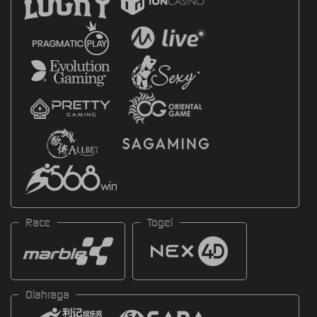
Race
Togel
Olahraga