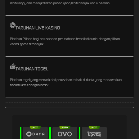
lebih tinggi, dan menyediakan pilihan yang lebih banyak untuk pemain.
TARUHAN LIVE KASINO
Platform Pilihan bagi perusahaan-perusahaan terbaik di dunia, dengan pilihan
variasi game terbanyak
TARUHAN TOGEL
Platform togel yang menarik dari perusahan terbaik di dunia yang menawarkan
hadiah kemenangan besar