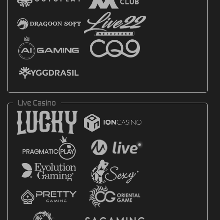
Live Casino