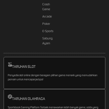
Crash
Game
Arcade
Poker
E-Sports
Sabung
Ayam
TARUHAN SLOT
Penyedia slot online dengan beragam pilihan game menarik yang memudahkan
pemain untuk mencapai jackpot
TARUHAN OLAHRAGA
Sportsbook Gaming Platform Terbaik menawarkan lebih banyak game, odds yang