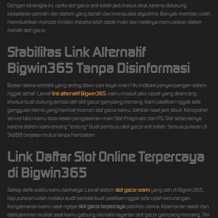
Dengan kerangka ini, cerita slot gacor anti kalah jadi masuk akal, karena didukung
kesadaran pemain dan sistem yang bersih dari manipulasi algoritma. Banyak member udah
membuktikan metode ini bikin mereka lebih pede main dan hasilnya memuaskan dalam
meraih slot gacor.
Stabilitas Link Alternatif
Bigwin365 Tanpa Disinformasi
Bosan sama website yang sering down pas asyik main? Itu indikasi penyimpangan sistem
nggak sehat. Lewat
link alternatif Bigwin365
, kamu masuk jalur cepat yang dirancang
khusus buat dukung ambisi raih slot gacor gampang menang. Kami pastikan nggak ada
gangguan teknis yang hambat momen slot gacor kamu, bahkan saat jam sibuk. Kecepatan
server bikin kamu bisa rasain pengalaman main Slot Pragmatic dan PG Slot sebenarnya
karena sistem kami emang "enteng" buat pemburu slot gacor anti kalah. Semua putaran di
Slot88 berjalan mulus tanpa hambatan.
Link Daftar Slot Online Terpercaya
di Bigwin365
Setiap detik waktu kamu berharga. Lewat sistem
slot gacor resmi
yang sah di Bigwin365,
tiap putaran udah melalui audit berkala buat pastikan nggak ada celah kecurangan.
Kenyamanan kamu saat ngejar
slot gacor terpercaya
prioritas utama. Keamanan saldo dan
data jaminan mutlak saat kamu gabung nikmatin layanan slot gacor gampang menang. Tim