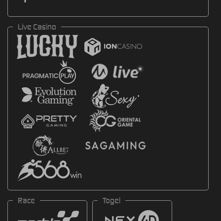
Live Casino
Race
Togel