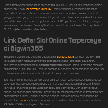
Bosan sama website yang sering down pas asyik main? Itu indikasi penyimpangan sistem
nggak sehat. Lewat
link alternatif Bigwin365
, kamu masuk jalur cepat yang dirancang
khusus buat dukung ambisi raih slot gacor gampang menang. Kami pastikan nggak ada
gangguan teknis yang hambat momen slot gacor kamu, bahkan saat jam sibuk. Kecepatan
server bikin kamu bisa rasain pengalaman main Slot Pragmatic dan PG Slot sebenarnya
karena sistem kami emang "enteng" buat pemburu slot gacor anti kalah. Semua putaran di
Slot88 berjalan mulus tanpa hambatan.
Link Daftar Slot Online Terpercaya
di Bigwin365
Setiap detik waktu kamu berharga. Lewat sistem
slot gacor resmi
yang sah di Bigwin365,
tiap putaran udah melalui audit berkala buat pastikan nggak ada celah kecurangan.
Kenyamanan kamu saat ngejar
slot gacor terpercaya
prioritas utama. Keamanan saldo dan
data jaminan mutlak saat kamu gabung nikmatin layanan slot gacor gampang menang. Tim
customer service kami siap bantu 24 jam kalau kamu nemu kendala.
Saatnya ambil kendali hoki kamu di Bigwin365 dan rasain sendiri pengalaman slot gacor
sesungguhnya. Buruan amankan posisi dan lihat bedanya layanan
slot gacor anti kalah
kami yang terverifikasi global. Setiap hari selalu ada member baru yang berhasil bawa
pulang kemenangan dari slot gacor. Jangan sampai ketinggalan, karena kesempatan emas
nggak datang dua kali. Selamat mencoba, semoga keberuntungan menyertai langkah
kamu di akses
slot online
teruji sebagai slot gacor anti kalah. Jemput slot gacor kamu lewat
link daftar
resmi
kami di Bigwin365 hari ini!