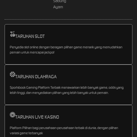
Sabung
Ayam
TARUHAN SLOT
Penyedia slot online dengan beragam pilihan game menarik yang memudahkan
pemain untuk mencapai jackpot
TARUHAN OLAHRAGA
Sportsbook Gaming Platform Terbaik menawarkan lebih banyak game, odds yang
lebih tinggi, dan menyediakan pilihan yang lebih banyak untuk pemain.
TARUHAN LIVE KASINO
Platform Pilihan bagi perusahaan-perusahaan terbaik di dunia, dengan pilihan
variasi game terbanyak