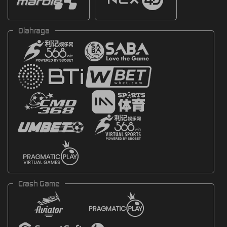
Olahraga
Crash Game