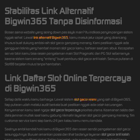
Stabilitas Link Alternatif
Bigwin365 Tanpa Disinformasi
Bosan sama website yang sering down pas asyik main? Itu indikasi penyimpangan sistem
nggak sehat. Lewat
link alternatif Bigwin365
, kamu masuk jalur cepat yang dirancang
khusus buat dukung ambisi raih slot gacor gampang menang. Kami pastikan nggak ada
gangguan teknis yang hambat momen slot gacor kamu, bahkan saat jam sibuk. Kecepatan
server bikin kamu bisa rasain pengalaman main Slot Pragmatic dan PG Slot sebenarnya
karena sistem kami emang "enteng" buat pemburu slot gacor anti kalah. Semua putaran di
Slot88 berjalan mulus tanpa hambatan.
Link Daftar Slot Online Terpercaya
di Bigwin365
Setiap detik waktu kamu berharga. Lewat sistem
slot gacor resmi
yang sah di Bigwin365,
tiap putaran udah melalui audit berkala buat pastikan nggak ada celah kecurangan.
Kenyamanan kamu saat ngejar
slot gacor terpercaya
prioritas utama. Keamanan saldo dan
data jaminan mutlak saat kamu gabung nikmatin layanan slot gacor gampang menang. Tim
customer service kami siap bantu 24 jam kalau kamu nemu kendala.
Saatnya ambil kendali hoki kamu di Bigwin365 dan rasain sendiri pengalaman slot gacor
sesungguhnya. Buruan amankan posisi dan lihat bedanya layanan
slot gacor anti kalah
kami yang terverifikasi global. Setiap hari selalu ada member baru yang berhasil bawa