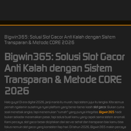
Bigwin365: Solusi Slot Gacor Anti Kalah dengan Sistem
Transparan & Metode CORE 2026
Bigwin365: Solusi Slot Gacor
Anti Kalah dengan Sistem
Transparan & Metode CORE
2026
Halo guys! Di era digital 2026, janji manis itu murah, tapi sistem jujur itu langka. Kita semua
pernah ngalamin susahnya nyari platform yang bener-bener kasih
slot gacor
. Bukan cuma
soal menebak angka, tapi menemukan "rumah" yang punya integritas.
Bigwin365
hadir
bukan sekadar meramaikan pasar, tapi solusi buat kamu yang capek sama sistem anomali.
Kami percaya, slot gacor besar diciptakan dari server sehat dan transparan biar kamu bisa
fokus nemuin slot gacor yang konsisten tiap hari. Di tahun 2026, Bigwin365 makin percaya