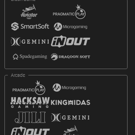
Arcade