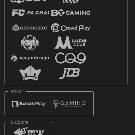
Poker
E-Sports