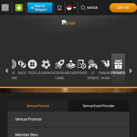
Main di
MASUK
DAFTAR
Telegram
LOTS
LIVE
RACE
TOGEL
OLAHRAGA
CRASH
ARCADE
POKER
E-
SABUNG
PROMOSI
CASINO
GAME
SPORTS
AYAM
Semua Promosi
Semua Event Provider
Semua Promosi
Member Baru