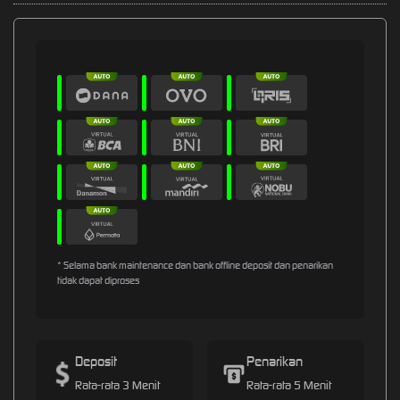
* Selama bank maintenance dan bank offline deposit dan penarikan
tidak dapat diproses
Deposit
Penarikan
Rata-rata 3 Menit
Rata-rata 5 Menit