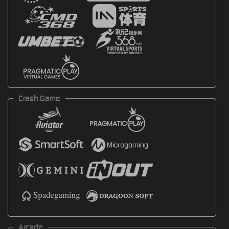
Crash Game
Arcade