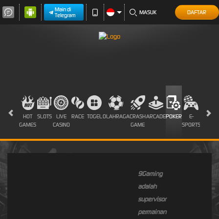
Main di
MASUK
DAFTAR
Telegram
HOT
SLOTS
LIVE
RACE
TOGEL
OLAHRAGA
CRASH
ARCADE
POKER
E-
SABUN
GAMES
CASINO
GAME
SPORTS
AYAM
9Gaming
adalah
supervisor
permainan