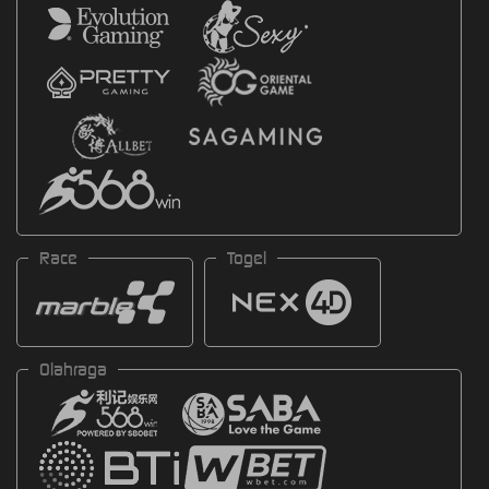
Race
Togel
Olahraga