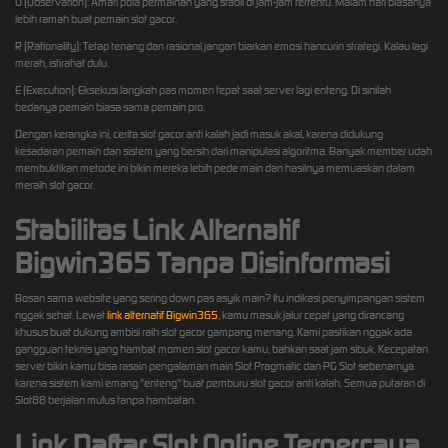
O (Observation): Amati pola permainan yang stabil di jam-jam tertentu. Malam hari biasanya
lebih ramah buat pemain slot gacor.
R (Rationality): Tetap tenang dan rasional jangan biarkan emosi hancurin strategi. Kalau lagi
merah, istirahat dulu.
E (Execution): Eksekusi langkah pas momen tepat saat server lagi enteng. Di sinilah
bedanya pemain biasa sama pemain pro.
Dengan kerangka ini, cerita slot gacor anti kalah jadi masuk akal, karena didukung
kesadaran pemain dan sistem yang bersih dari manipulasi algoritma. Banyak member udah
membuktikan metode ini bikin mereka lebih pede main dan hasilnya memuaskan dalam
meraih slot gacor.
Stabilitas Link Alternatif
Bigwin365 Tanpa Disinformasi
Bosan sama website yang sering down pas asyik main? Itu indikasi penyimpangan sistem
nggak sehat. Lewat
link alternatif Bigwin365
, kamu masuk jalur cepat yang dirancang
khusus buat dukung ambisi raih slot gacor gampang menang. Kami pastikan nggak ada
gangguan teknis yang hambat momen slot gacor kamu, bahkan saat jam sibuk. Kecepatan
server bikin kamu bisa rasain pengalaman main Slot Pragmatic dan PG Slot sebenarnya
karena sistem kami emang "enteng" buat pemburu slot gacor anti kalah. Semua putaran di
Slot88 berjalan mulus tanpa hambatan.
Link Daftar Slot Online Terpercaya