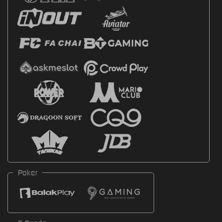
Poker