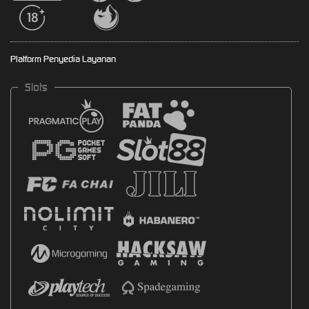
Platform Penyedia Layanan
Slots