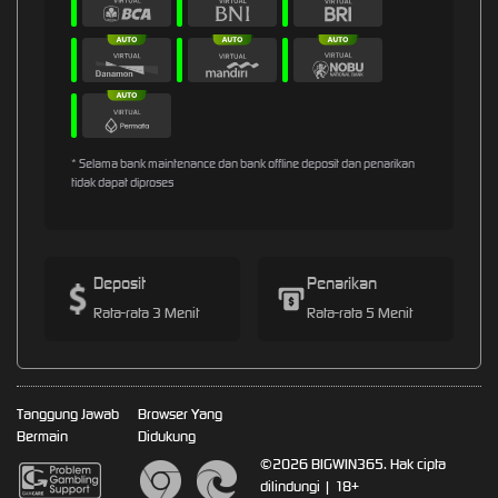
* Selama bank maintenance dan bank offline deposit dan penarikan
tidak dapat diproses
Deposit
Penarikan
Rata-rata 3 Menit
Rata-rata 5 Menit
Tanggung Jawab
Browser Yang
Bermain
Didukung
©2026 BIGWIN365. Hak cipta
dilindungi | 18+