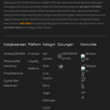
Saatnya ambil kendali hoki kamu di Bigwin365 dan rasain sendiri pengalaman slot gacor
sesungguhnya. Buruan amankan posisi dan lihat bedanya layanan
slot gacor anti kalah
kami yang terverifikasi global. Setiap hari selalu ada member baru yang berhasil bawa
pulang kemenangan dari slot gacor. Jangan sampai ketinggalan, karena kesempatan emas
nggak datang dua kali. Selamat mencoba, semoga keberuntungan menyertai langkah
kamu di akses
slot online
teruji sebagai slot gacor anti kalah. Jemput slot gacor kamu lewat
link daftar
resmi
kami di Bigwin365 hari ini!
Kebijaksanaan
Platform
Kategori
Dukungan
Komunitas
Tentang BIGWIN
Promosi
Hot
62878849
Whatsa
Games
01445
pp
Responsible
Loyalty
Gambling
Slots
Telegra
Referral
m
Pusat Bantuan
Live
Casino
Syarat dan
Ketentuan
Race
Togel
Olahraga
Crash