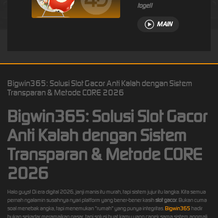
togel!
MAIN
Bigwin365: Solusi Slot Gacor Anti Kalah dengan Sistem
Transparan & Metode CORE 2026
Bigwin365: Solusi Slot Gacor
Anti Kalah dengan Sistem
Transparan & Metode CORE
2026
Halo guys! Di era digital 2026, janji manis itu murah, tapi sistem jujur itu langka. Kita semua
pernah ngalamin susahnya nyari platform yang bener-bener kasih
slot gacor
. Bukan cuma
soal menebak angka, tapi menemukan "rumah" yang punya integritas.
Bigwin365
hadir
bukan sekadar meramaikan pasar, tapi solusi buat kamu yang capek sama sistem anomali.