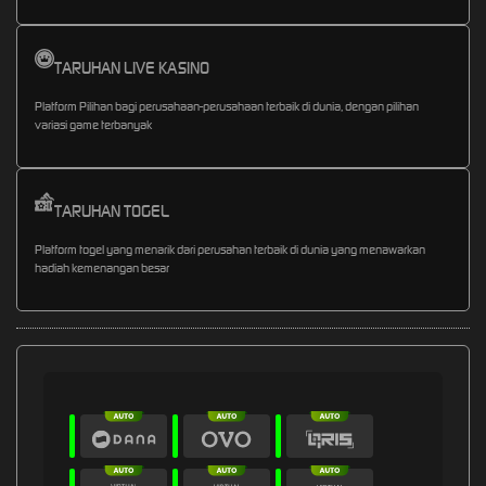
TARUHAN LIVE KASINO
Platform Pilihan bagi perusahaan-perusahaan terbaik di dunia, dengan pilihan
variasi game terbanyak
TARUHAN TOGEL
Platform togel yang menarik dari perusahan terbaik di dunia yang menawarkan
hadiah kemenangan besar