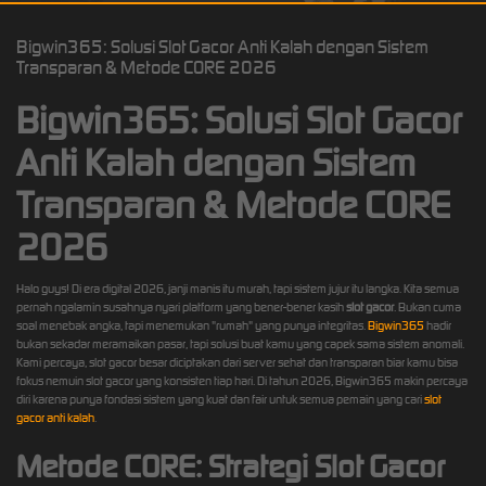
Bigwin365: Solusi Slot Gacor Anti Kalah dengan Sistem
Transparan & Metode CORE 2026
Bigwin365: Solusi Slot Gacor
Anti Kalah dengan Sistem
Transparan & Metode CORE
2026
Halo guys! Di era digital 2026, janji manis itu murah, tapi sistem jujur itu langka. Kita semua
pernah ngalamin susahnya nyari platform yang bener-bener kasih
slot gacor
. Bukan cuma
soal menebak angka, tapi menemukan "rumah" yang punya integritas.
Bigwin365
hadir
bukan sekadar meramaikan pasar, tapi solusi buat kamu yang capek sama sistem anomali.
Kami percaya, slot gacor besar diciptakan dari server sehat dan transparan biar kamu bisa
fokus nemuin slot gacor yang konsisten tiap hari. Di tahun 2026, Bigwin365 makin percaya
diri karena punya fondasi sistem yang kuat dan fair untuk semua pemain yang cari
slot
gacor anti kalah
.
Metode CORE: Strategi Slot Gacor