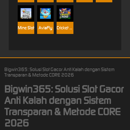
Mine Slot
AviaFly
Cricket Road
Bigwin365: Solusi Slot Gacor Anti Kalah dengan Sistem
Transparan & Metode CORE 2026
Bigwin365: Solusi Slot Gacor
Anti Kalah dengan Sistem
Transparan & Metode CORE
2026