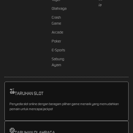
Olahraga
Crash
Game
Arcade
Poker
E-Sports
Sabung
Ayam
TARUHAN SLOT
Penyedia slot online dengan beragam pilihan game menarik yang memudahkan
pemain untuk mencapai jackpot
TARUHAN OLAHRAGA