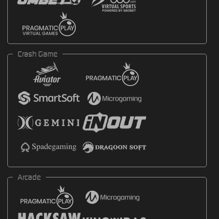
Crash Game
Arcade