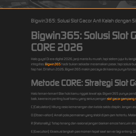
Bigwin365: Solusi Slot Gacor Anti Kalah dengan
Bigwin365: Solusi Slot
CORE 2026
Halo guys! Di era digital 2026, janji manis itu murah, tapi sistem jujur itu
integritas.
Bigwin365
hadir bukan sekadar meramaikan pasar, tapi solusi bu
tiap hari. Di tahun 2026, Bigwin365 makin percaya diri karena punya fonda
Metode CORE: Strategi Slot
Halo teman-teman! Biar hoki kamu nggak lewat aja, Bigwin365 punya pende
baik, karena ini penting buat kamu yang serius pengen
slot gacor gampang
C (Calculation): Hitung rasio kemenangan dan kelola saldo disiplin. Jangan 
O (Observation): Amati pola permainan yang stabil di jam-jam tertentu. Mala
R (Rationality): Tetap tenang dan rasional jangan biarkan emosi hancurin strat
E (Execution): Eksekusi langkah pas momen tepat saat server lagi enteng. 