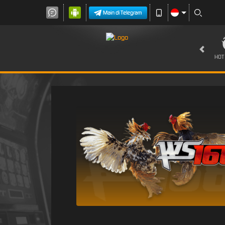
Main di Telegram
HOT