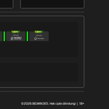
©2026 BIGWIN365. Hak cipta dilindungi | 18+