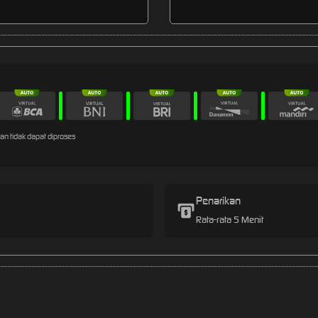
an tidak dapat diproses
Penarikan
Rata-rata 5 Menit