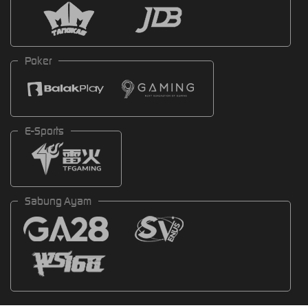
Poker
E-Sports
Sabung Ayam