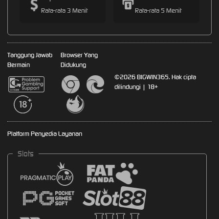
Rata-rata 3 Menit
Rata-rata 5 Menit
Tanggung Jawab
Browser Yang
Bermain
Didukung
©2026 BIGWIN365. Hak cipta
dilindungi | 18+
Platform Penyedia Layanan
Slots