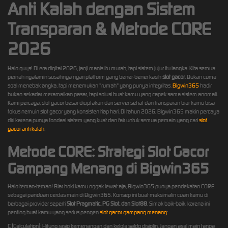
Anti Kalah dengan Sistem
Transparan & Metode CORE
2026
Halo guys! Di era digital 2026, janji manis itu murah, tapi sistem jujur itu langka. Kita semua
pernah ngalamin susahnya nyari platform yang bener-bener kasih
slot gacor
. Bukan cuma
soal menebak angka, tapi menemukan "rumah" yang punya integritas.
Bigwin365
hadir
bukan sekadar meramaikan pasar, tapi solusi buat kamu yang capek sama sistem anomali.
Kami percaya, slot gacor besar diciptakan dari server sehat dan transparan biar kamu bisa
fokus nemuin slot gacor yang konsisten tiap hari. Di tahun 2026, Bigwin365 makin percaya
diri karena punya fondasi sistem yang kuat dan fair untuk semua pemain yang cari
slot
gacor anti kalah
.
Metode CORE: Strategi Slot Gacor
Gampang Menang di Bigwin365
Halo teman-teman! Biar hoki kamu nggak lewat aja, Bigwin365 punya pendekatan CORE
sebagai panduan cerdas main di Bigwin365. Konsep ini buat maksimalin cuan kamu di
berbagai provider seperti
Slot Pragmatic, PG Slot, dan Slot88
. Simak baik-baik, karena ini
penting buat kamu yang serius pengen
slot gacor gampang menang
:
C (Calculation): Hitung rasio kemenangan dan kelola saldo disiplin. Jangan asal main tanpa