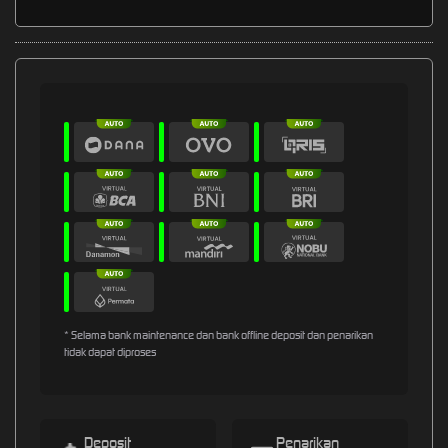
* Selama bank maintenance dan bank offline deposit dan penarikan
tidak dapat diproses
Deposit
Penarikan