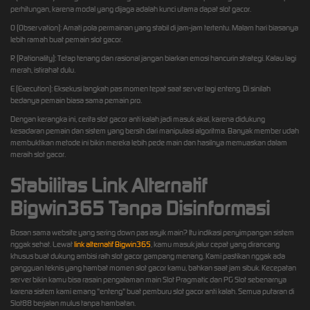
perhitungan, karena modal yang dijaga adalah kunci utama dapat slot gacor.
O (Observation): Amati pola permainan yang stabil di jam-jam tertentu. Malam hari biasanya
lebih ramah buat pemain slot gacor.
R (Rationality): Tetap tenang dan rasional jangan biarkan emosi hancurin strategi. Kalau lagi
merah, istirahat dulu.
E (Execution): Eksekusi langkah pas momen tepat saat server lagi enteng. Di sinilah
bedanya pemain biasa sama pemain pro.
Dengan kerangka ini, cerita slot gacor anti kalah jadi masuk akal, karena didukung
kesadaran pemain dan sistem yang bersih dari manipulasi algoritma. Banyak member udah
membuktikan metode ini bikin mereka lebih pede main dan hasilnya memuaskan dalam
meraih slot gacor.
Stabilitas Link Alternatif
Bigwin365 Tanpa Disinformasi
Bosan sama website yang sering down pas asyik main? Itu indikasi penyimpangan sistem
nggak sehat. Lewat
link alternatif Bigwin365
, kamu masuk jalur cepat yang dirancang
khusus buat dukung ambisi raih slot gacor gampang menang. Kami pastikan nggak ada
gangguan teknis yang hambat momen slot gacor kamu, bahkan saat jam sibuk. Kecepatan
server bikin kamu bisa rasain pengalaman main Slot Pragmatic dan PG Slot sebenarnya
karena sistem kami emang "enteng" buat pemburu slot gacor anti kalah. Semua putaran di
Slot88 berjalan mulus tanpa hambatan.