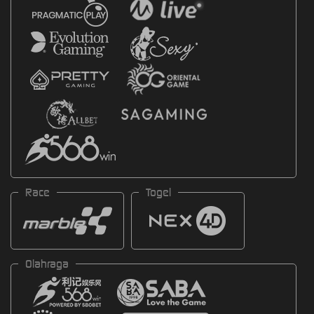
Race
Togel
Olahraga