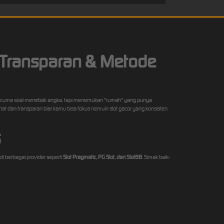
m Transparan & Metode
n cuma soal menebak angka, tapi menemukan "rumah" yang punya
hat dan transparan biar kamu bisa fokus nemuin slot gacor yang konsisten
5
 berbagai provider seperti
Slot Pragmatic, PG Slot, dan Slot88
. Simak baik-