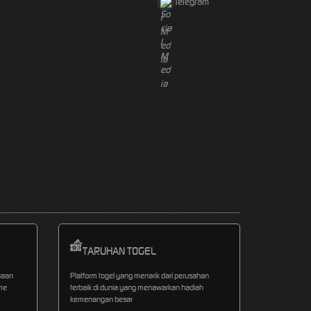
Telegram
TARUHAN TOGEL
haan
Platform togel yang menarik dari perusahan
ame
terbaik di dunia yang menawarkan hadiah
kemenangan besar