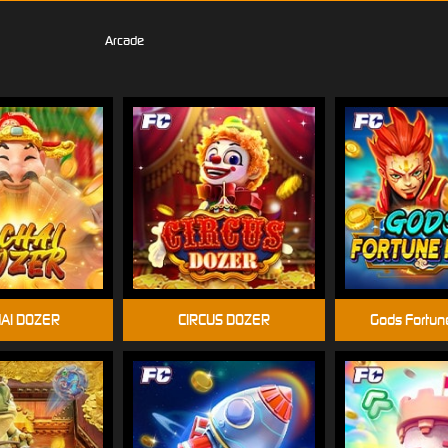
Arcade
HAI DOZER
CIRCUS DOZER
Gods Fortun