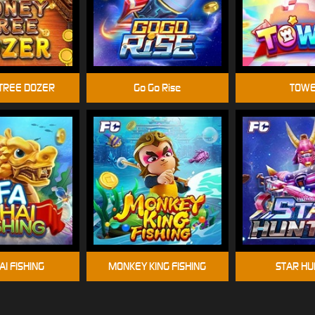
TREE DOZER
Go Go Rise
TOW
AI FISHING
MONKEY KING FISHING
STAR HU