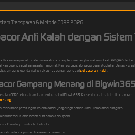
 Sistem Transparan & Metode CORE 2026
 Gacor Anti Kalah dengan Siste
 langka. Kita semua pernah ngalamin susahnya nyari platform yang bener-bener kasih
slot gacor
. Buka
at kamu yang capek sama sistem anomali. Kami percaya, slot gacor besar diciptakan dari server se
si sistem yang kuat dan fair untuk semua pemain yang cari
slot gacor anti kalah
.
 Gacor Gampang Menang di Bigwin36
katan CORE sebagai panduan cerdas main di Bigwin365. Konsep ini buat maksimalin cuan kamu di
 menang
:
asal main tanpa perhitungan, karena modal yang dijaga adalah kunci utama dapat slot gacor.
m hari biasanya lebih ramah buat pemain slot gacor.
egi. Kalau lagi merah, istirahat dulu.
Di sinilah bedanya pemain biasa sama pemain pro.