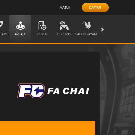
MASUK
DAFTAR
 GAME
ARCADE
POKER
E-SPORTS
SABUNG AYAM
PROMOSI