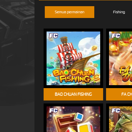
Semua permainan
Fishing
BAO CHUAN FISHING
FA C