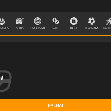
 GAMES
SLOTS
LIVE CASINO
RACE
TOGEL
OLAHRAGA
CRASH
FACHAI