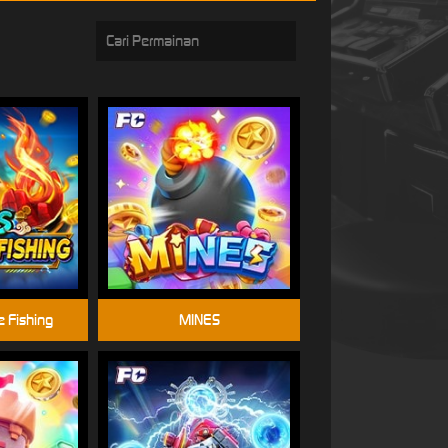
e Fishing
MINES