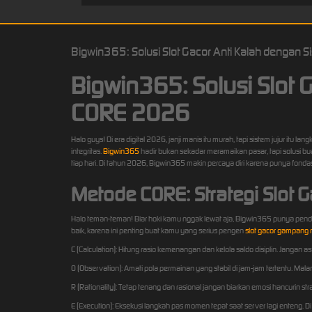
Bigwin365: Solusi Slot Gacor Anti Kalah dengan
Bigwin365: Solusi Slot
CORE 2026
Halo guys! Di era digital 2026, janji manis itu murah, tapi sistem jujur itu
integritas.
Bigwin365
hadir bukan sekadar meramaikan pasar, tapi solusi bu
tiap hari. Di tahun 2026, Bigwin365 makin percaya diri karena punya fonda
Metode CORE: Strategi Slot
Halo teman-teman! Biar hoki kamu nggak lewat aja, Bigwin365 punya pende
baik, karena ini penting buat kamu yang serius pengen
slot gacor gampang
C (Calculation): Hitung rasio kemenangan dan kelola saldo disiplin. Jangan 
O (Observation): Amati pola permainan yang stabil di jam-jam tertentu. Mala
R (Rationality): Tetap tenang dan rasional jangan biarkan emosi hancurin strat
E (Execution): Eksekusi langkah pas momen tepat saat server lagi enteng. 