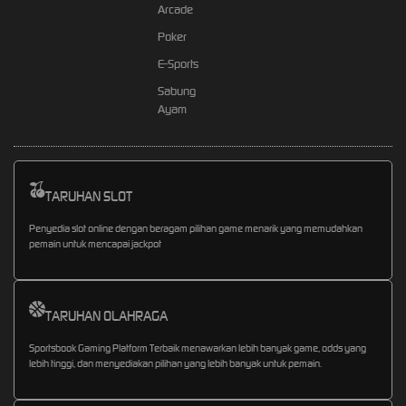
Arcade
Poker
E-Sports
Sabung
Ayam
TARUHAN SLOT
Penyedia slot online dengan beragam pilihan game menarik yang memudahkan
pemain untuk mencapai jackpot
TARUHAN OLAHRAGA
Sportsbook Gaming Platform Terbaik menawarkan lebih banyak game, odds yang
lebih tinggi, dan menyediakan pilihan yang lebih banyak untuk pemain.