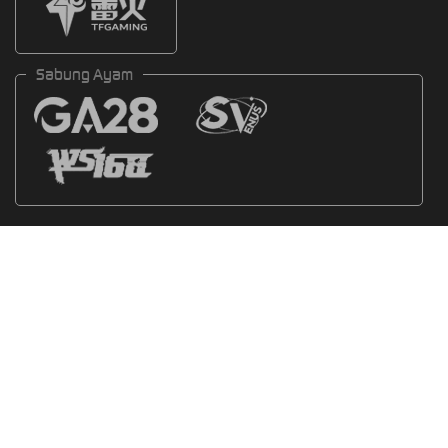
Sabung Ayam