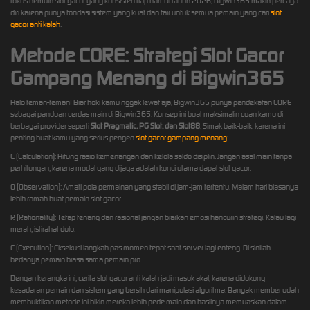
fokus nemuin slot gacor yang konsisten tiap hari. Di tahun 2026, Bigwin365 makin percaya
diri karena punya fondasi sistem yang kuat dan fair untuk semua pemain yang cari
slot
gacor anti kalah
.
Metode CORE: Strategi Slot Gacor
Gampang Menang di Bigwin365
Halo teman-teman! Biar hoki kamu nggak lewat aja, Bigwin365 punya pendekatan CORE
sebagai panduan cerdas main di Bigwin365. Konsep ini buat maksimalin cuan kamu di
berbagai provider seperti
Slot Pragmatic, PG Slot, dan Slot88
. Simak baik-baik, karena ini
penting buat kamu yang serius pengen
slot gacor gampang menang
:
C (Calculation): Hitung rasio kemenangan dan kelola saldo disiplin. Jangan asal main tanpa
perhitungan, karena modal yang dijaga adalah kunci utama dapat slot gacor.
O (Observation): Amati pola permainan yang stabil di jam-jam tertentu. Malam hari biasanya
lebih ramah buat pemain slot gacor.
R (Rationality): Tetap tenang dan rasional jangan biarkan emosi hancurin strategi. Kalau lagi
merah, istirahat dulu.
E (Execution): Eksekusi langkah pas momen tepat saat server lagi enteng. Di sinilah
bedanya pemain biasa sama pemain pro.
Dengan kerangka ini, cerita slot gacor anti kalah jadi masuk akal, karena didukung
kesadaran pemain dan sistem yang bersih dari manipulasi algoritma. Banyak member udah
membuktikan metode ini bikin mereka lebih pede main dan hasilnya memuaskan dalam