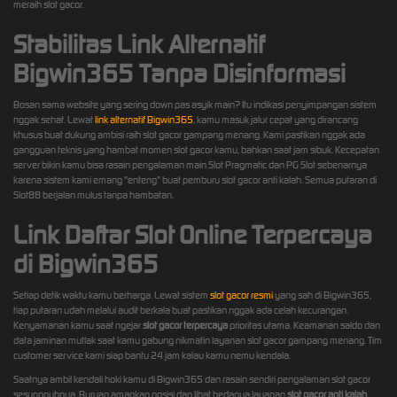
meraih slot gacor.
Stabilitas Link Alternatif
Bigwin365 Tanpa Disinformasi
Bosan sama website yang sering down pas asyik main? Itu indikasi penyimpangan sistem
nggak sehat. Lewat
link alternatif Bigwin365
, kamu masuk jalur cepat yang dirancang
khusus buat dukung ambisi raih slot gacor gampang menang. Kami pastikan nggak ada
gangguan teknis yang hambat momen slot gacor kamu, bahkan saat jam sibuk. Kecepatan
server bikin kamu bisa rasain pengalaman main Slot Pragmatic dan PG Slot sebenarnya
karena sistem kami emang "enteng" buat pemburu slot gacor anti kalah. Semua putaran di
Slot88 berjalan mulus tanpa hambatan.
Link Daftar Slot Online Terpercaya
di Bigwin365
Setiap detik waktu kamu berharga. Lewat sistem
slot gacor resmi
yang sah di Bigwin365,
tiap putaran udah melalui audit berkala buat pastikan nggak ada celah kecurangan.
Kenyamanan kamu saat ngejar
slot gacor terpercaya
prioritas utama. Keamanan saldo dan
data jaminan mutlak saat kamu gabung nikmatin layanan slot gacor gampang menang. Tim
customer service kami siap bantu 24 jam kalau kamu nemu kendala.
Saatnya ambil kendali hoki kamu di Bigwin365 dan rasain sendiri pengalaman slot gacor
sesungguhnya. Buruan amankan posisi dan lihat bedanya layanan
slot gacor anti kalah