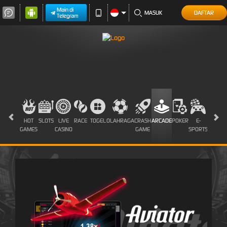
Main di
MASUK
DAFTAR
Telegram
HOT
SLOTS
LIVE
RACE
TOGEL
OLAHRAGA
CRASH
ARCADE
POKER
E-
SABUN
GAMES
CASINO
GAME
SPORTS
AYAM