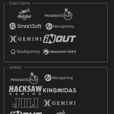
Crash Game
Arcade