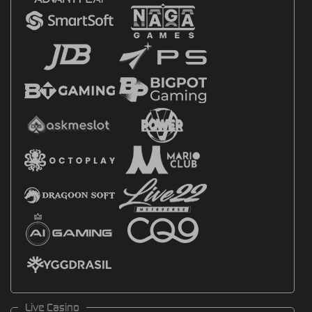
Live Casino