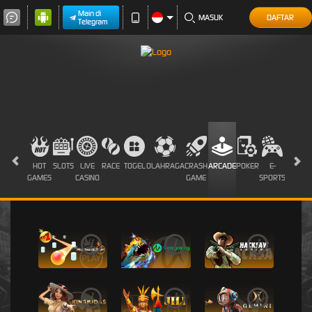
Main di
MASUK
DAFTAR
Telegram
HOT
SLOTS
LIVE
RACE
TOGEL
OLAHRAGA
CRASH
ARCADE
POKER
E-
SABUN
GAMES
CASINO
GAME
SPORTS
AYAM
i
i
i
i
i
i