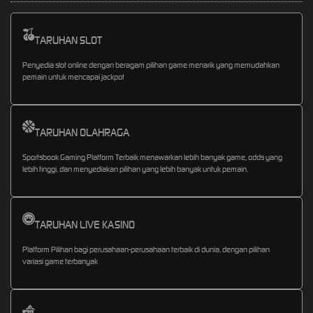
TARUHAN SLOT
Penyedia slot online dengan beragam pilihan game menarik yang memudahkan
pemain untuk mencapai jackpot
TARUHAN OLAHRAGA
Sportsbook Gaming Platform Terbaik menawarkan lebih banyak game, odds yang
lebih tinggi, dan menyediakan pilihan yang lebih banyak untuk pemain.
TARUHAN LIVE KASINO
Platform Pilihan bagi perusahaan-perusahaan terbaik di dunia, dengan pilihan
variasi game terbanyak