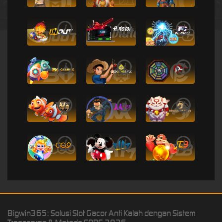
i
i
i
i
i
i
i
i
i
i
i
i
Bigwin365: Solusi Slot Gacor Anti Kalah dengan Sistem