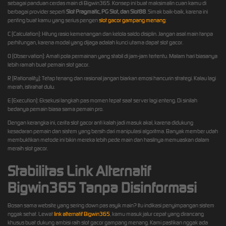
sebagai panduan cerdas main di Bigwin365. Konsep ini buat maksimalin cuan kamu di
berbagai provider seperti
Slot Pragmatic, PG Slot, dan Slot88
. Simak baik-baik, karena ini
penting buat kamu yang serius pengen
slot gacor gampang menang
:
C (Calculation): Hitung rasio kemenangan dan kelola saldo disiplin. Jangan asal main tanpa
perhitungan, karena modal yang dijaga adalah kunci utama dapat slot gacor.
O (Observation): Amati pola permainan yang stabil di jam-jam tertentu. Malam hari biasanya
lebih ramah buat pemain slot gacor.
R (Rationality): Tetap tenang dan rasional jangan biarkan emosi hancurin strategi. Kalau lagi
merah, istirahat dulu.
E (Execution): Eksekusi langkah pas momen tepat saat server lagi enteng. Di sinilah
bedanya pemain biasa sama pemain pro.
Dengan kerangka ini, cerita slot gacor anti kalah jadi masuk akal, karena didukung
kesadaran pemain dan sistem yang bersih dari manipulasi algoritma. Banyak member udah
membuktikan metode ini bikin mereka lebih pede main dan hasilnya memuaskan dalam
meraih slot gacor.
Stabilitas Link Alternatif
Bigwin365 Tanpa Disinformasi
Bosan sama website yang sering down pas asyik main? Itu indikasi penyimpangan sistem
nggak sehat. Lewat
link alternatif Bigwin365
, kamu masuk jalur cepat yang dirancang
khusus buat dukung ambisi raih slot gacor gampang menang. Kami pastikan nggak ada