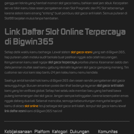
gangguan teknis yang hambat momen slot gacor kamu, bahkan saat jam sibuk. Kecepatan
server bikin kamu bisa rasain pengalaman main Slot Pragmatic dan PG Slot sebenarnya
karena sistem kami emang "enteng" buat pemburu slot gacor anti kalah. Semua putaran di
Slot88 berjalan mulus tanpa hambatan.
Link Daftar Slot Online Terpercaya
di Bigwin365
Setiap detik waktu kamu berharga. Lewat sistem
slot gacor resmi
yang sah di Bigwin365,
tiap putaran udah melalui audit berkala buat pastikan nggak ada celah kecurangan.
Kenyamanan kamu saat ngejar
slot gacor terpercaya
prioritas utama. Keamanan saldo dan
data jaminan mutlak saat kamu gabung nikmatin layanan slot gacor gampang menang. Tim
customer service kami siap bantu 24 jam kalau kamu nemu kendala.
Saatnya ambil kendali hoki kamu di Bigwin365 dan rasain sendiri pengalaman slot gacor
sesungguhnya. Buruan amankan posisi dan lihat bedanya layanan
slot gacor anti kalah
kami yang terverifikasi global. Setiap hari selalu ada member baru yang berhasil bawa
pulang kemenangan dari slot gacor. Jangan sampai ketinggalan, karena kesempatan emas
nggak datang dua kali. Selamat mencoba, semoga keberuntungan menyertai langkah
kamu di akses
slot online
teruji sebagai slot gacor anti kalah. Jemput slot gacor kamu lewat
link daftar
resmi
kami di Bigwin365 hari ini!
Kebijaksanaan
Platform
Kategori
Dukungan
Komunitas