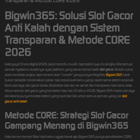
Transparan & Metode CORE 2026
Bigwin365: Solusi Slot Gacor
Anti Kalah dengan Sistem
Transparan & Metode CORE
2026
Halo guys! Di era digital 2026, janji manis itu murah, tapi sistem jujur itu langka. Kita semua
pernah ngalamin susahnya nyari platform yang bener-bener kasih
slot gacor
. Bukan cuma
soal menebak angka, tapi menemukan "rumah" yang punya integritas.
Bigwin365
hadir
bukan sekadar meramaikan pasar, tapi solusi buat kamu yang capek sama sistem anomali.
Kami percaya, slot gacor besar diciptakan dari server sehat dan transparan biar kamu bisa
fokus nemuin slot gacor yang konsisten tiap hari. Di tahun 2026, Bigwin365 makin percaya
diri karena punya fondasi sistem yang kuat dan fair untuk semua pemain yang cari
slot
gacor anti kalah
.
Metode CORE: Strategi Slot Gacor
Gampang Menang di Bigwin365
Halo teman-teman! Biar hoki kamu nggak lewat aja, Bigwin365 punya pendekatan CORE