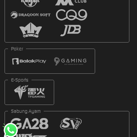
Poker
E-Sports
Sabung Ayam